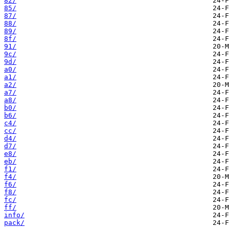
82/
85/
87/
88/
89/
8f/
91/
9c/
9d/
a0/
a1/
a2/
a7/
a8/
b0/
b6/
c4/
cc/
d4/
d7/
e8/
eb/
f1/
f4/
f6/
f8/
fc/
ff/
info/
pack/