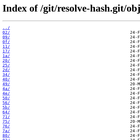
Index of /git/resolve-hash.git/obj
../
02/
09/
0f/
11/
17/
1a/
20/
25/
2d/
34/
40/
49/
4a/
4e/
50/
56/
5b/
64/
71/
75/
76/
7a/
80/